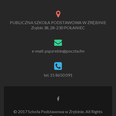
PUBLICZNA SZKOŁA PODSTAWOWA W ZRĘBINIE
Zrębin 38, 28-230 POŁANIEC
e-mail: pspzrebin@poczta.fm
tel. 15 8650 091
Link
do
Facebooka
© 2017 Szkoła Podstawowa w Zrębinie. All Rights