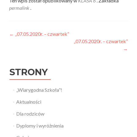
Ten wpis został opublikowany w
KLASA 6
. Zakładka
permalink
.
Nawigacja wpisu
←
„07.05.2020r. – czwartek”
„07.05.2020r. – czwartek”
→
STRONY
„Wiarygodna Szkoła”!
Aktualności
Dla rodziców
Dyplomy i wyróżnienia