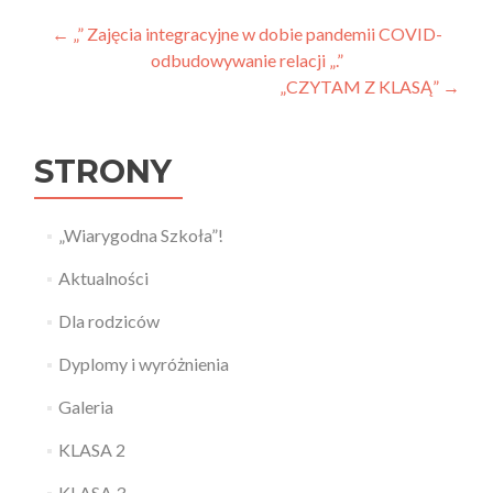
Nawigacja wpisu
←
„” Zajęcia integracyjne w dobie pandemii COVID-
odbudowywanie relacji „.”
„CZYTAM Z KLASĄ”
→
STRONY
„Wiarygodna Szkoła”!
Aktualności
Dla rodziców
Dyplomy i wyróżnienia
Galeria
KLASA 2
KLASA 3