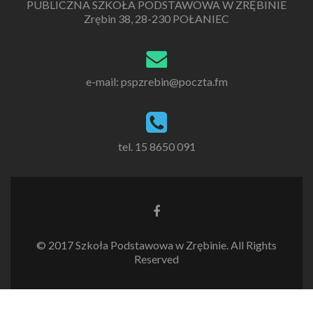
PUBLICZNA SZKOŁA PODSTAWOWA W ZRĘBINIE
Zrębin 38, 28-230 POŁANIEC
e-mail: pspzrebin@poczta.fm
tel. 15 8650 091
Link
do
Facebooka
© 2017 Szkoła Podstawowa w Zrębinie. All Rights
Reserved