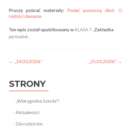
Proszę pobrać materiały:
Podać pomocną dłoń. O
radości dawania.
Ten wpis został opublikowany w
KLASA 7
. Zakładka
permalink
.
Nawigacja wpisu
←
„24.03.2020r.”
„25.03.2020r.”
→
STRONY
„Wiarygodna Szkoła”!
Aktualności
Dla rodziców