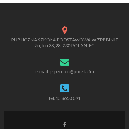
PUBLICZNA SZKOŁA PODSTAWOWA W ZRĘBINIE
Zrębin 38, 28-230 POŁANIEC
e-mail: pspzrebin@poczta.fm
tel. 15 8650 091
Link