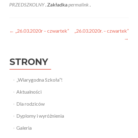
PRZEDSZKOLNY
. Zakładka
permalink
.
Nawigacja wpisu
←
„26.03.2020r – czwartek”
„26.03.2020r. – czwartek”
→
STRONY
„Wiarygodna Szkoła”!
Aktualności
Dla rodziców
Dyplomy i wyróżnienia
Galeria