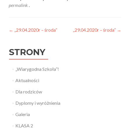
permalink
.
Nawigacja wpisu
←
„29.04.2020r – środa”
„29.04.2020r – środa”
→
STRONY
„Wiarygodna Szkoła”!
Aktualności
Dla rodziców
Dyplomy i wyróżnienia
Galeria
KLASA 2