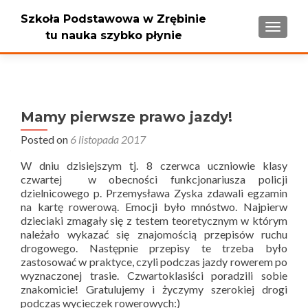
Szkoła Podstawowa w Zrębinie
PRZEŁ
tu nauka szybko płynie
Mamy pierwsze prawo jazdy!
Posted on
6 listopada 2017
W dniu dzisiejszym tj. 8 czerwca uczniowie klasy
czwartej w obecności funkcjonariusza policji
dzielnicowego p. Przemysława Zyska zdawali egzamin
na kartę rowerową. Emocji było mnóstwo. Najpierw
dzieciaki zmagały się z testem teoretycznym w którym
należało wykazać się znajomością przepisów ruchu
drogowego. Następnie przepisy te trzeba było
zastosować w praktyce, czyli podczas jazdy rowerem po
wyznaczonej trasie. Czwartoklasiści poradzili sobie
znakomicie! Gratulujemy i życzymy szerokiej drogi
podczas wycieczek rowerowych:)