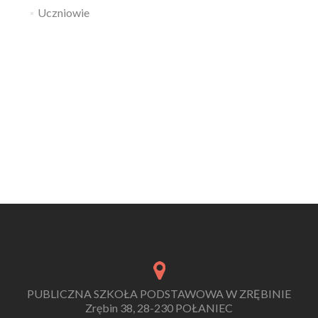
Uczniowie
PUBLICZNA SZKOŁA PODSTAWOWA W ZRĘBINIE
Zrębin 38, 28-230 POŁANIEC