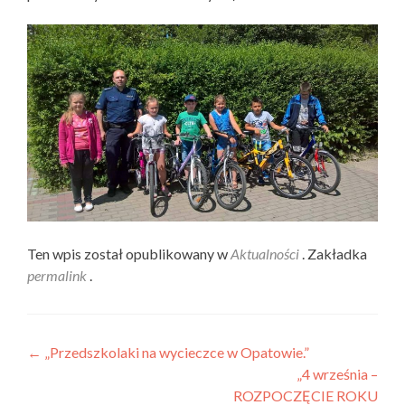
Ten wpis został opublikowany w
Aktualności
. Zakładka
permalink
.
Nawigacja wpisu
←
„Przedszkolaki na wycieczce w Opatowie.”
„4 września –
ROZPOCZĘCIE ROKU