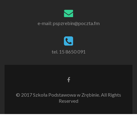
e-mail: pspzrebin@poczta.fm
tel. 15 8650 091
Link
do
Facebooka
© 2017 Szkoła Podstawowa w Zrębinie. All Rights
Reserved
Zgodnie z Polityką
Ok
prywatności / Polityką cookies