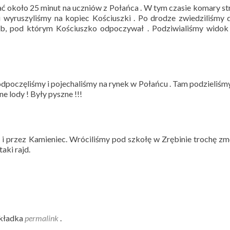
ć około 25 minut na uczniów z Połańca . W tym czasie komary st
i wyruszyliśmy na kopiec Kościuszki . Po drodze zwiedziliśmy
ąb, pod którym Kościuszko odpoczywał . Podziwialiśmy widok 
odpoczęliśmy i pojechaliśmy na rynek w Połańcu . Tam podzieliśmy
e lody ! Były pyszne !!!
i przez Kamieniec. Wróciliśmy pod szkołę w Zrębinie trochę zm
aki rajd.
akładka
permalink
.