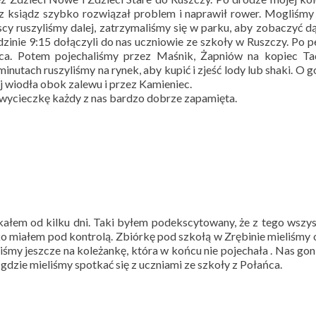
z ksiądz szybko rozwiązał problem i naprawił rower. Mogliśmy
cy ruszyliśmy dalej, zatrzymaliśmy się w parku, aby zobaczyć d
inie 9:15 dołączyli do nas uczniowie ze szkoły w Ruszczy. Po
ńca. Potem pojechaliśmy przez Maśnik, Żapniów na kopiec Ta
inutach ruszyliśmy na rynek, aby kupić i zjeść lody lub shaki. O g
j wiodła obok zalewu i przez Kamieniec.
ę wycieczkę każdy z nas bardzo dobrze zapamięta.
kałem od kilku dni. Taki byłem podekscytowany, że z tego wszy
ko miałem pod kontrolą. Zbiórkę pod szkołą w Zrębinie mieliśmy 
śmy jeszcze na koleżankę, która w końcu nie pojechała . Nas goni
gdzie mieliśmy spotkać się z uczniami ze szkoły z Połańca.