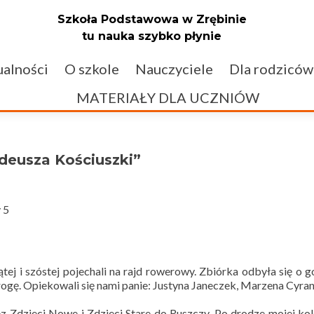
Szkoła Podstawowa w Zrębinie
tu nauka szybko płynie
alności
O szkole
Nauczyciele
Dla rodziców
MATERIAŁY DLA UCZNIÓW
deusza Kościuszki”
 5
tej i szóstej pojechali na rajd rowerowy. Zbiórka odbyła się o g
rogę. Opiekowali się nami panie: Justyna Janeczek, Marzena Cyr
 Zdzieci Nowe i Zdzieci Stare do Ruszczy. Po drodze mojej ko