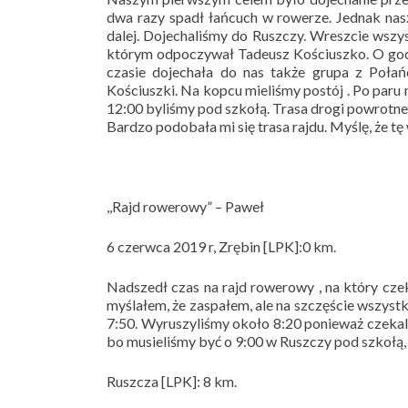
dwa razy spadł łańcuch w rowerze. Jednak nas
dalej. Dojechaliśmy do Ruszczy. Wreszcie wszys
którym odpoczywał Tadeusz Kościuszko. O godz
czasie dojechała do nas także grupa z Poła
Kościuszki. Na kopcu mieliśmy postój . Po paru m
12:00 byliśmy pod szkołą. Trasa drogi powrotne
Bardzo podobała mi się trasa rajdu. Myślę, że t
,,Rajd rowerowy” – Paweł
6 czerwca 2019 r, Zrębin [LPK]:0 km.
Nadszedł czas na rajd rowerowy , na który cze
myślałem, że zaspałem, ale na szczęście wszyst
7:50. Wyruszyliśmy około 8:20 ponieważ czekali
bo musieliśmy być o 9:00 w Ruszczy pod szkołą, 
Ruszcza [LPK]: 8 km.