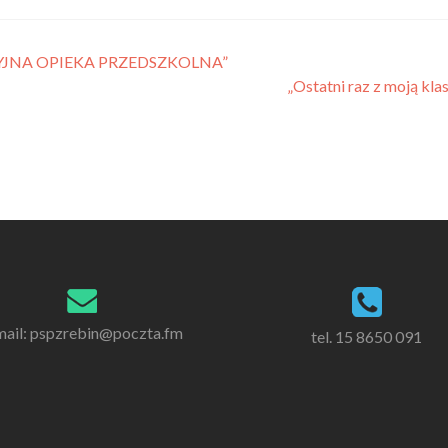
JNA OPIEKA PRZEDSZKOLNA”
„Ostatni raz z moją kl
mail: pspzrebin@poczta.fm
tel. 15 8650 091