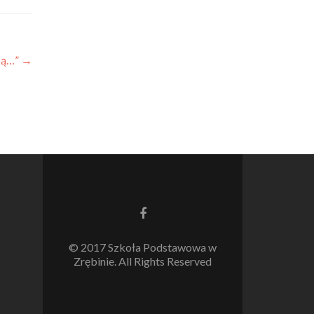
asą…”
→
Link
do
Facebooka
© 2017 Szkoła Podstawowa w
Zrębinie. All Rights Reserved