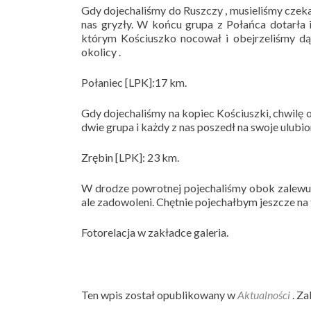
Gdy dojechaliśmy do Ruszczy , musieliśmy czeka
nas gryzły. W końcu grupa z Połańca dotarła 
którym Kościuszko nocował i obejrzeliśmy d
okolicy .
Połaniec [LPK]:17 km.
Gdy dojechaliśmy na kopiec Kościuszki, chwilę 
dwie grupa i każdy z nas poszedł na swoje ulubion
Zrębin [LPK]: 23 km.
W drodze powrotnej pojechaliśmy obok zalewu 
ale zadowoleni. Chętnie pojechałbym jeszcze na t
Fotorelacja w zakładce galeria.
Ten wpis został opublikowany w
Aktualności
. Z