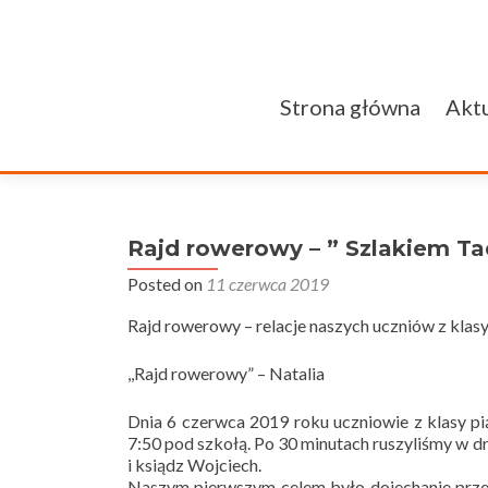
Przejdź do treści
Strona główna
Aktu
Rajd rowerowy – ” Szlakiem Ta
Posted on
11 czerwca 2019
Rajd rowerowy – relacje naszych uczniów z klasy
,,Rajd rowerowy” – Natalia
Dnia 6 czerwca 2019 roku uczniowie z klasy pią
7:50 pod szkołą. Po 30 minutach ruszyliśmy w d
i ksiądz Wojciech.
Naszym pierwszym celem było dojechanie przez