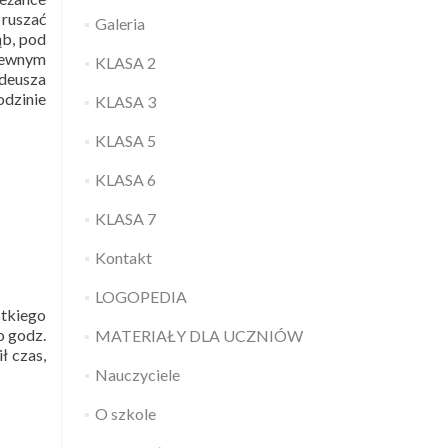
 ruszać
Galeria
ąb, pod
 pewnym
KLASA 2
deusza
odzinie
KLASA 3
KLASA 5
KLASA 6
KLASA 7
Kontakt
LOGOPEDIA
stkiego
o godz.
MATERIAŁY DLA UCZNIÓW
ł czas,
Nauczyciele
O szkole