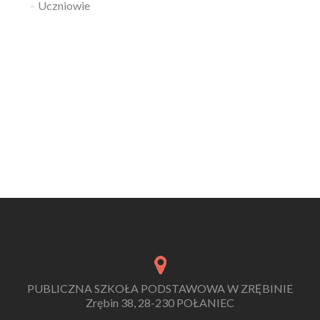
Uczniowie
PUBLICZNA SZKOŁA PODSTAWOWA W ZRĘBINIE
Zrębin 38, 28-230 POŁANIEC