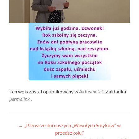
Ten wpis został opublikowany w
Aktualności
. Zakładka
permalink
.
Nawigacja wpisu
←
„Pierwsze dni naszych „Wesołych Smyków” w
przedszkolu.”