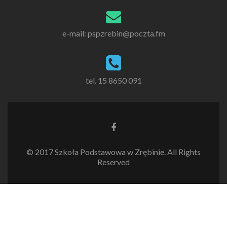
e-mail: pspzrebin@poczta.fm
tel. 15 8650 091
Link
do
Facebooka
© 2017 Szkoła Podstawowa w Zrębinie. All Rights
Reserved
Zgodnie z Polityką
Ok
prywatności / Polityką cookies
strona korzysta z plików