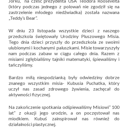
Jorku, na cześć prezydenta USA Teodora Roosevelta
(który podczas jednego z polowań nie zgodził się na
zastrzelenie młodego niedźwiadka) została nazwana
„Teddy’s Bear”.
W dniu 23 listopada wszystkie dzieci z naszego
przedszkola świętowały Urodziny Pluszowego Misia.
Tego dnia dzieci przyszły do przedszkola ze swoimi
ulubionymi i kochanymi paluszkami. Misie towarzyszyły
nam podczas zabaw w ciągu całego dnia. Razem z
misiami zgłębialiśmy tajniki matematyki, śpiewaliśmy i
tańczyliśmy.
Bardzo miłą niespodzianką były odwiedziny dobrze
znanego wszystkim misia- Kubusia Puchatka, który
uczył nas zasad zdrowego żywienia, zachęcał do
aktywności fizycznej.
Na zakończenie spotkania odśpiewaliśmy Misiowi” 100
lat” z okazji jego urodzin, a on poczęstował nas
miodkiem. Kubuś zainspirował nas również do
działalności plastycznej.