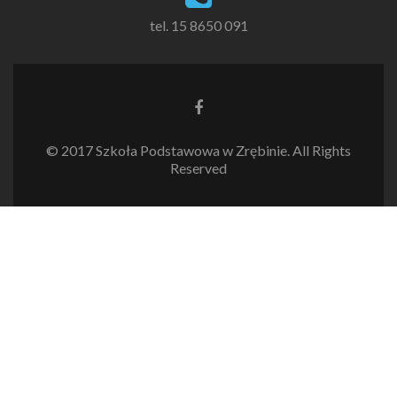
tel. 15 8650 091
Link
do
Facebooka
© 2017 Szkoła Podstawowa w Zrębinie. All Rights
Reserved
Zgodnie z Polityką
Ok
prywatności / Polityką cookies
strona korzysta z plików
cookies w celu realizacji usług.
Możesz określić warunki
przechowywania lub dostępu
do plików cookies w Twojej
przeglądarce.