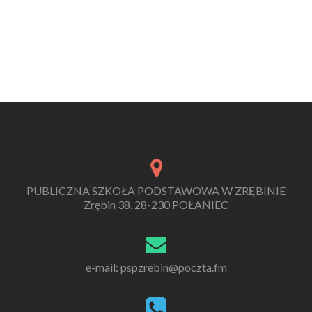
PUBLICZNA SZKOŁA PODSTAWOWA W ZRĘBINIE
Zrębin 38, 28-230 POŁANIEC
e-mail: pspzrebin@poczta.fm