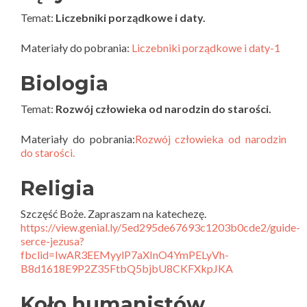
Temat:
Liczebniki porządkowe i daty.
Materiały do pobrania:
Liczebniki porządkowe i daty-1
Biologia
Temat:
Rozwój człowieka od narodzin do starości.
Materiały do pobrania:
Rozwój człowieka od narodzin
do starości.
Religia
Szczęść Boże. Zapraszam na katechezę.
https://view.genial.ly/5ed295de67693c1203b0cde2/guide-
serce-jezusa?
fbclid=IwAR3EEMyylP7aXInO4YmPELyVh-
B8d1618E9P2Z35FtbQ5bjbU8CKFXkpJKA
Koło humanistów