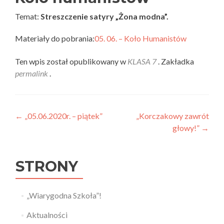
Temat:
Streszczenie satyry „Żona modna”.
Materiały do pobrania:
05. 06. – Koło Humanistów
Ten wpis został opublikowany w
KLASA 7
. Zakładka
permalink
.
Nawigacja wpisu
←
„05.06.2020r. – piątek”
„Korczakowy zawrót
głowy!”
→
STRONY
„Wiarygodna Szkoła”!
Aktualności