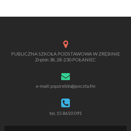
PUBLICZNA SZKOŁA PODSTAWOWA W ZRĘBINIE
Zrębin 38, 28-230 POŁANIEC
e-mail: pspzrebin@poczta.fm
tel. 15 8650 091