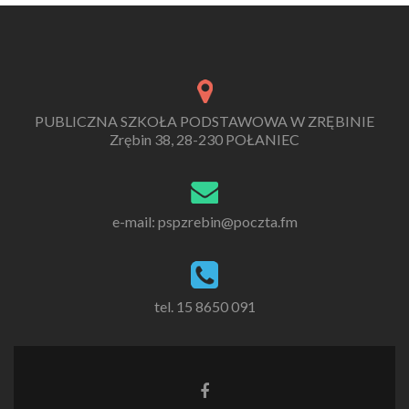
PUBLICZNA SZKOŁA PODSTAWOWA W ZRĘBINIE
Zrębin 38, 28-230 POŁANIEC
e-mail: pspzrebin@poczta.fm
tel. 15 8650 091
Link
do