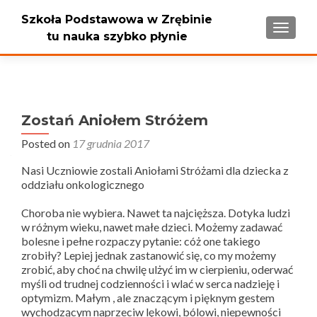
Szkoła Podstawowa w Zrębinie
PRZEŁ
tu nauka szybko płynie
Zostań Aniołem Stróżem
Posted on
17 grudnia 2017
Nasi Uczniowie zostali Aniołami Stróżami dla dziecka z
oddziału onkologicznego
Choroba nie wybiera. Nawet ta najcięższa. Dotyka ludzi
w różnym wieku, nawet małe dzieci. Możemy zadawać
bolesne i pełne rozpaczy pytanie: cóż one takiego
zrobiły? Lepiej jednak zastanowić się, co my możemy
zrobić, aby choć na chwilę ulżyć im w cierpieniu, oderwać
myśli od trudnej codzienności i wlać w serca nadzieję i
optymizm. Małym , ale znaczącym i pięknym gestem
wychodzącym naprzeciw lękowi, bólowi, niepewności