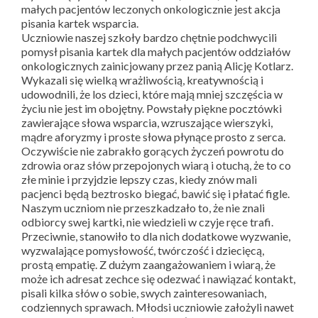
małych pacjentów leczonych onkologicznie jest akcja
pisania kartek wsparcia.
Uczniowie naszej szkoły bardzo chętnie podchwycili
pomysł pisania kartek dla małych pacjentów oddziałów
onkologicznych zainicjowany przez panią Alicję Kotlarz.
Wykazali się wielką wrażliwością, kreatywnością i
udowodnili, że los dzieci, które mają mniej szczęścia w
życiu nie jest im obojętny. Powstały piękne pocztówki
zawierające słowa wsparcia, wzruszające wierszyki,
mądre aforyzmy i proste słowa płynące prosto z serca.
Oczywiście nie zabrakło gorących życzeń powrotu do
zdrowia oraz słów przepojonych wiarą i otuchą, że to co
złe minie i przyjdzie lepszy czas, kiedy znów mali
pacjenci będą beztrosko biegać, bawić się i płatać figle.
Naszym uczniom nie przeszkadzało to, że nie znali
odbiorcy swej kartki, nie wiedzieli w czyje ręce trafi.
Przeciwnie, stanowiło to dla nich dodatkowe wyzwanie,
wyzwalające pomysłowość, twórczość i dziecięcą,
prostą empatię. Z dużym zaangażowaniem i wiarą, że
może ich adresat zechce się odezwać i nawiązać kontakt,
pisali kilka słów o sobie, swych zainteresowaniach,
codziennych sprawach. Młodsi uczniowie założyli nawet