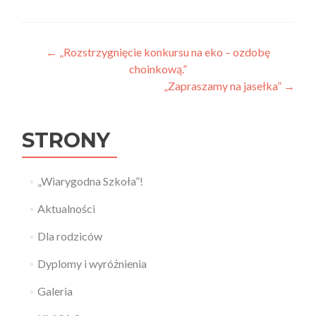
Nawigacja wpisu
←
„Rozstrzygnięcie konkursu na eko – ozdobę
choinkową.”
„Zapraszamy na jasełka”
→
STRONY
„Wiarygodna Szkoła”!
Aktualności
Dla rodziców
Dyplomy i wyróżnienia
Galeria