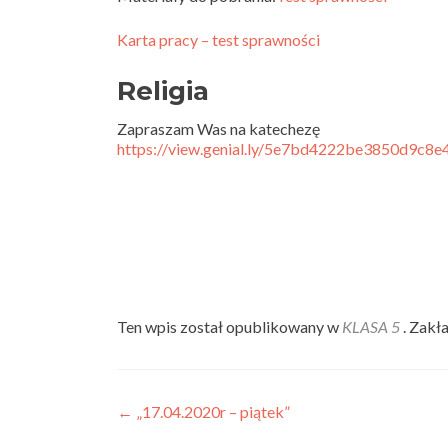
Karta pracy – test sprawności
Religia
Zapraszam Was na katechezę
https://view.genial.ly/5e7bd4222be3850d9c8e4
Ten wpis został opublikowany w
KLASA 5
. Zakł
Nawigacja wpisu
←
„17.04.2020r – piątek”