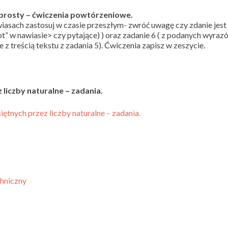
 prosty – ćwiczenia powtórzeniowe.
wiasach zastosuj w czasie przeszłym- zwróć uwagę czy zdanie jest
t” w nawiasie> czy pytające) ) oraz zadanie 6 ( z podanych wyraz
 z treścią tekstu z zadania 5). Ćwiczenia zapisz w zeszycie.
liczby naturalne – zadania.
tnych przez liczby naturalne – zadania.
chniczny