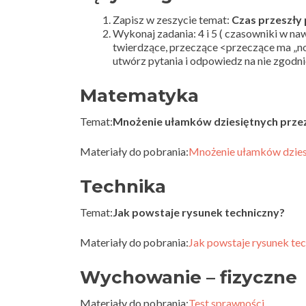
Zapisz w zeszycie temat:
Czas przeszły
Wykonaj zadania: 4 i 5 ( czasowniki w na
twierdzące, przeczące <przeczące ma „no
utwórz pytania i odpowiedz na nie zgodnie
Matematyka
Temat:
Mnożenie ułamków dziesiętnych przez 
Materiały do pobrania:
Mnożenie ułamków dziesię
Technika
Temat:
Jak powstaje rysunek techniczny?
Materiały do pobrania:
Jak powstaje rysunek te
Wychowanie – fizyczne
Materiały do pobrania:
Test sprawności