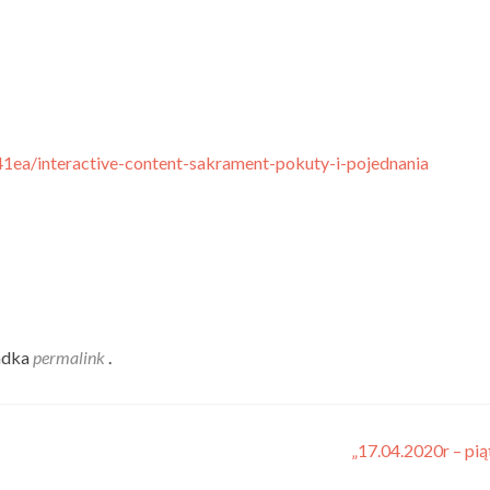
1ea/interactive-content-sakrament-pokuty-i-pojednania
adka
permalink
.
„17.04.2020r – pi